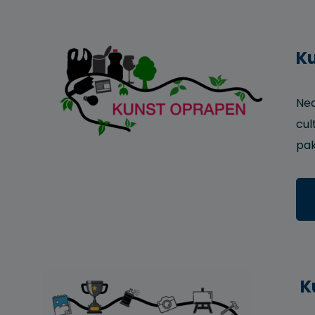
K
Ned
cul
pak
K