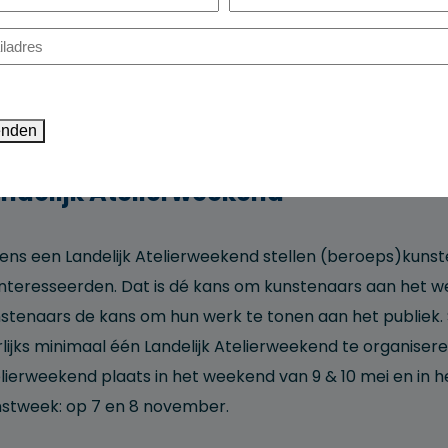
dres
(Vereist)
Website van de Nationale Kunstdagen
enden
ndelijk Atelierweekend
dens een Landelijk Atelierweekend stellen (beroeps)kunst
nteresseerden. Dat is dé kans om kunstenaars aan het wer
stenaars de kans om hun werk te tonen aan het publiek. 
rlijks minimaal één Landelijk Atelierweekend te organiseren
lierweekend plaats in het weekend van 9 & 10 mei en in 
stweek: op 7 en 8 november.