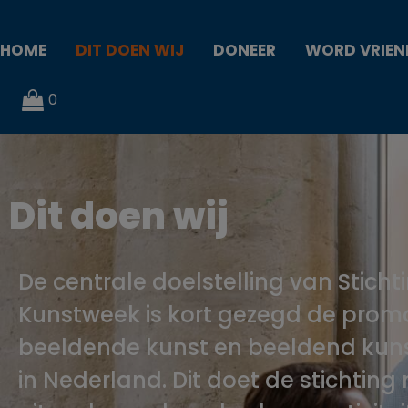
HOME
DIT DOEN WIJ
DONEER
WORD VRIEN
0
Dit doen wij
De centrale doelstelling van Sticht
Kunstweek is kort gezegd de prom
beeldende kunst en beeldend kun
in Nederland. Dit doet de stichting