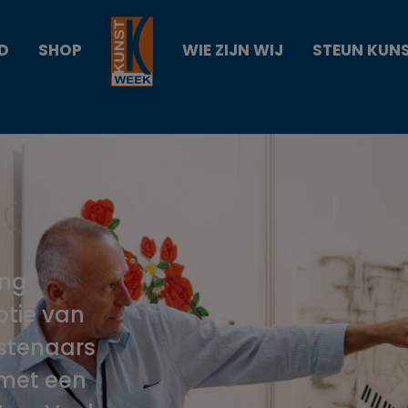
D
SHOP
WIE ZIJN WIJ
STEUN KUN
ing
otie van
stenaars
 met een