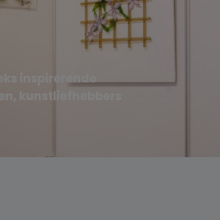
eks inspirerende
en, kunstliefhebbers