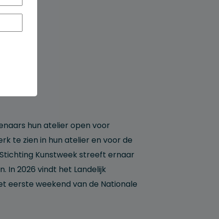
enaars hun atelier open voor
k te zien in hun atelier en voor de
Stichting Kunstweek streeft ernaar
. In 2026 vindt het Landelijk
het eerste weekend van de Nationale