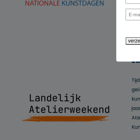
E-
maila
verz
La
Tij
geï
kun
jaa
Ate
Kun