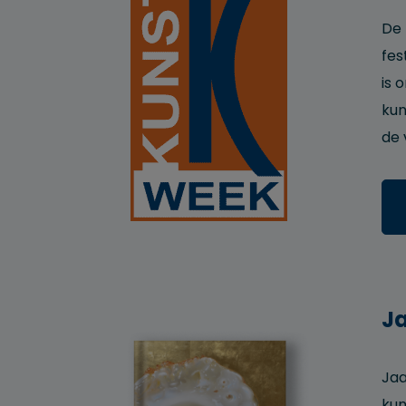
De 
fes
is 
kun
de 
J
Jaa
kun