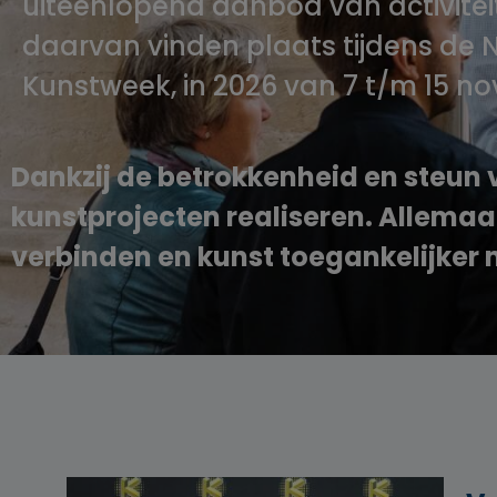
uiteenlopend aanbod van activitei
daarvan vinden plaats tijdens de 
Kunstweek, in 2026 van 7 t/m 15 n
Dankzij de betrokkenheid en steun 
kunstprojecten realiseren. Allemaa
verbinden en kunst toegankelijker