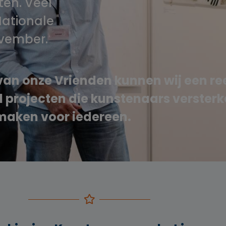
ten. Veel
Nationale
ovember.
van onze Vrienden kunnen wij een re
l projecten die kunstenaars versterk
 maken voor iedereen.