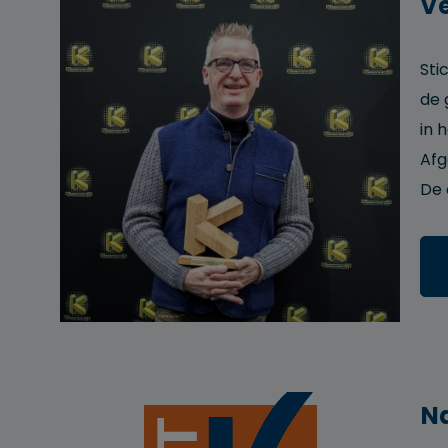
Ve
Sti
de 
in 
Afg
De 
N