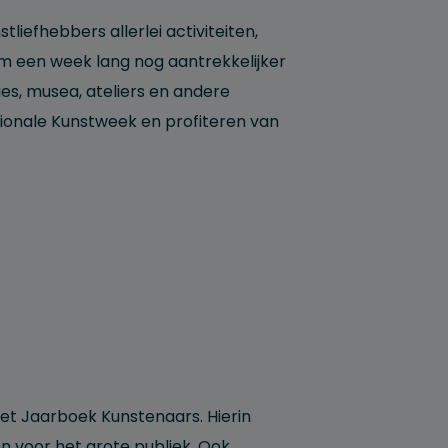
stliefhebbers allerlei activiteiten,
im een week lang nog aantrekkelijker
ies, musea, ateliers en andere
ionale Kunstweek en profiteren van
het Jaarboek Kunstenaars. Hierin
 voor het grote publiek. Ook