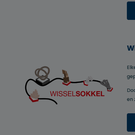
Wi
Elk
gep
Doo
en 