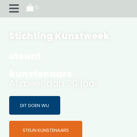
0
Stichting Kunstweek
steunt
kunstenaars
Al meer dan 20 jaar
DIT DOEN WIJ
STEUN KUNSTENAARS