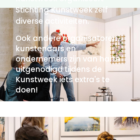
Stichting Kunstweek zelf
diverse activiteiten.
Ook andere organisatoren,
kunstenaars en
ondernemers zijn van harte
uitgenodigd tijdens de
Kunstweek iets extra's te
doen!