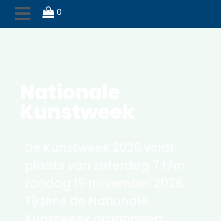
0
Nationale
Kunstweek
De Kunstweek 2026 vindt
plaats van zaterdag 7 t/m
zondag 15 november 2026.
Tijdens de Nationale
Kunstweek organiseert