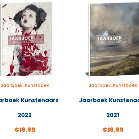
Jaarboek, Kunstboek
Jaarboek, Kunstboek
arboek Kunstenaars
Jaarboek Kunstena
2022
2021
€
19,95
€
19,95